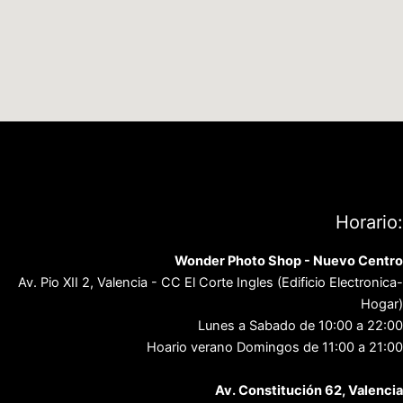
Aviso Legal
Política de privacidad
Contacto
Horario:
Wonder Photo Shop - Nuevo Centro
Av. Pio XII 2, Valencia - CC El Corte Ingles (Edificio Electronica-
Hogar)
Lunes a Sabado de 10:00 a 22:00
Hoario verano Domingos de 11:00 a 21:00
Av. Constitución 62, Valencia