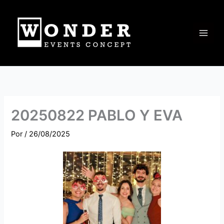
Ir
al
contenido
20250822 PABLO Y EVA
Por
/
26/08/2025