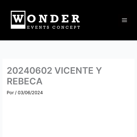
Ir
al
contenido
20240602 VICENTE Y
REBECA
Por
/
03/06/2024