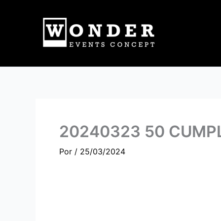
Ir
al
contenido
20240323 50 CUMP
Por
/
25/03/2024