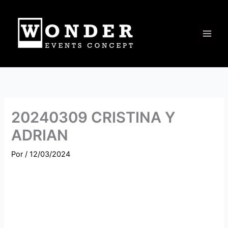
Ir
al
contenido
20240309 CRISTINA Y
ADRIAN
Por
/
12/03/2024