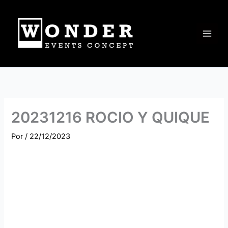
Ir
al
contenido
20231216 ROCIO Y QUIQUE
Por
/
22/12/2023