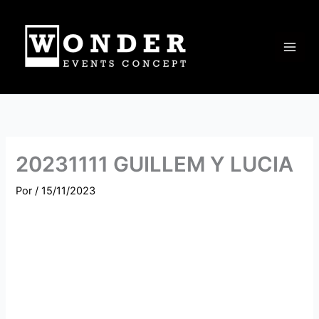
Ir
al
contenido
20231111 GUILLEM Y LUCIA
Por
/
15/11/2023