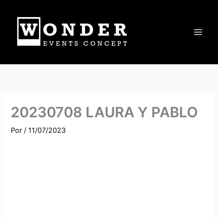
Ir
al
contenido
20230708 LAURA Y PABLO
Por
/
11/07/2023