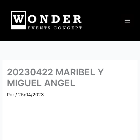
Ir
al
contenido
20230422 MARIBEL Y
MIGUEL ANGEL
Por
/
25/04/2023