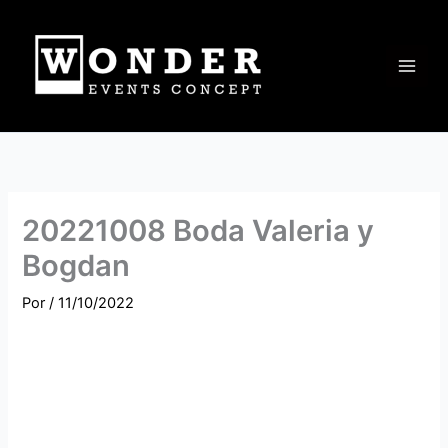
Ir
al
contenido
20221008 Boda Valeria y
Bogdan
Por
/
11/10/2022