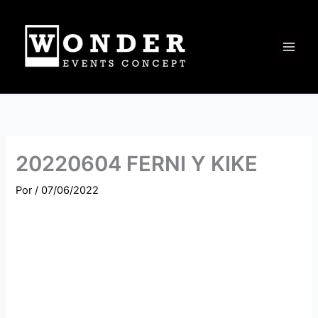
Ir
al
contenido
20220604 FERNI Y KIKE
Por
/
07/06/2022